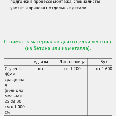
подгонки в процессе монтажа, специалисты 
увозят и привозят отдельные детали.
Стоимость материалов для отделки лестниц 
(из бетона или из металла).
ед. изм.
Лиственница
Бук
Ступень
шт.
от 1 200
от 1 600
40мм
сращенна
я
(целнола
мельная +
25 %) 30
см х 1 000
см